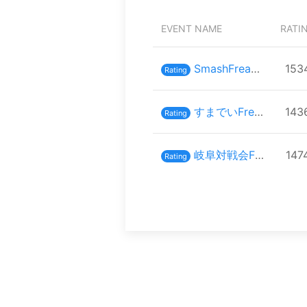
EVENT NAME
RATI
SmashFreaks inスマバト61
153
Rating
すまでいFreaks#18
143
Rating
岐阜対戦会Freaks
147
Rating