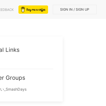
SIGN IN / SIGN UP
EEDBACK
al Links
r Groups
_SmashDays