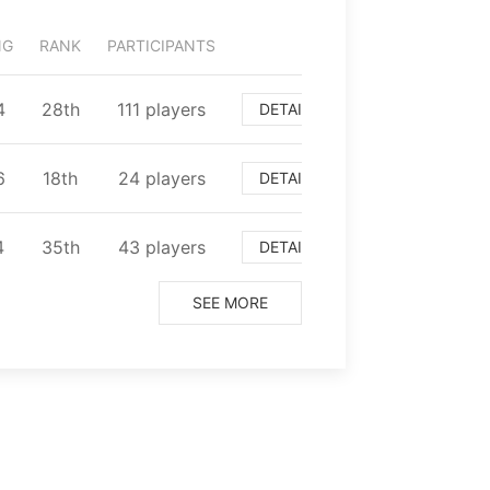
NG
RANK
PARTICIPANTS
4
⁨28⁩th
⁨111⁩ players
DETAIL
6
⁨18⁩th
⁨24⁩ players
DETAIL
4
⁨35⁩th
⁨43⁩ players
DETAIL
SEE MORE