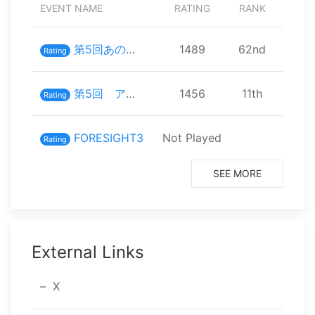
EVENT NAME
RATING
RANK
PARTI
第5回あのあのブラザーズ
1489
⁨62⁩nd
⁨106⁩
Rating
第5回 アグスマ スマフリ
1456
⁨11⁩th
⁨12⁩ 
Rating
FORESIGHT3
Not Played
⁨9⁩ 
Rating
SEE MORE
External Links
X