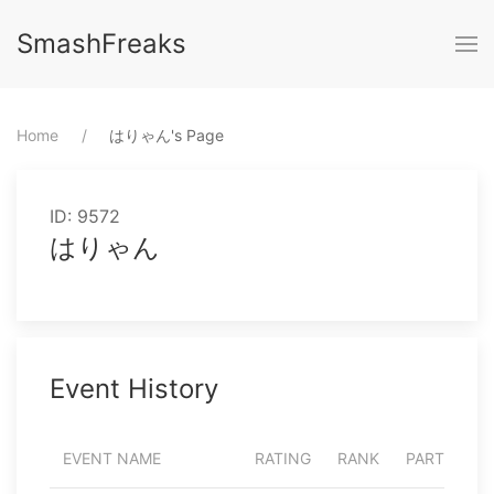
SmashFreaks
Home
⁨はりゃん⁩'s Page
ID: 9572
はりゃん
Event History
EVENT NAME
RATING
RANK
PARTICIPA