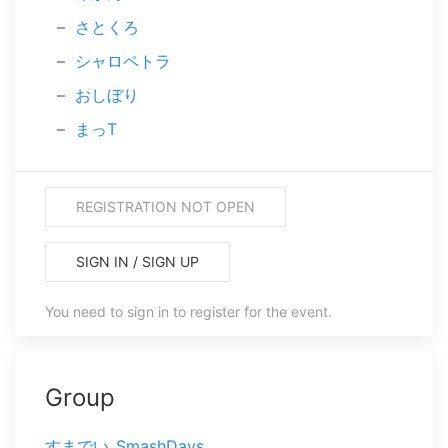
さとくろ
シャロペトラ
おしぼり
まっT
REGISTRATION NOT OPEN
SIGN IN / SIGN UP
You need to sign in to register for the event.
Group
すまでい_SmashDays