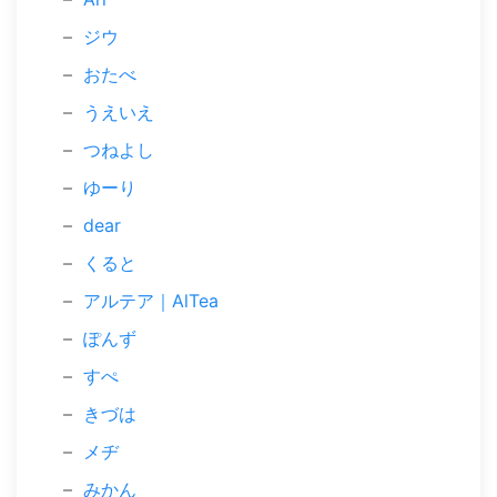
ジウ
おたべ
うえいえ
つねよし
ゆーり
dear
くると
アルテア｜AlTea
ぽんず
すぺ
きづは
メヂ
みかん